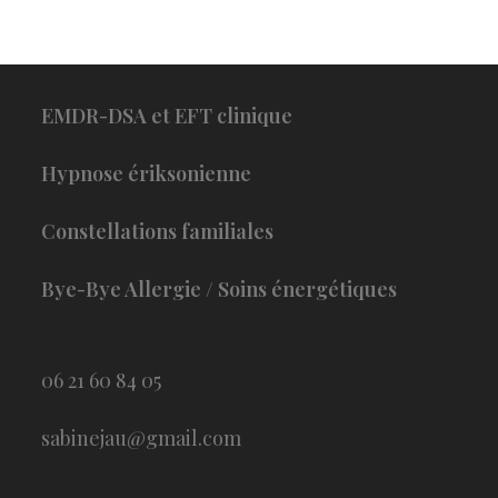
EMDR-DSA et EFT clinique
Hypnose ériksonienne
Constellations familiales
Bye-Bye Allergie
/ Soins énergétiques
06 21 60 84 05
sabinejau@gmail.com